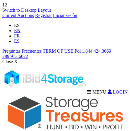
12
Switch to Desktop Layout
Current Auctions
Registrar
Iniciar sesiòn
ES
EN
FR
ES
Preguntas Frecuentes
TERM OF USE
Pol
1.844.424.3669
289.913.6022
Close X
MENU
LOGIN