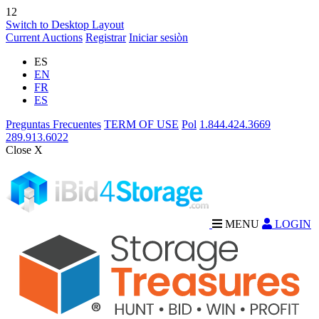
12
Switch to Desktop Layout
Current Auctions
Registrar
Iniciar sesiòn
ES
EN
FR
ES
Preguntas Frecuentes
TERM OF USE
Pol
1.844.424.3669
289.913.6022
Close X
MENU
LOGIN