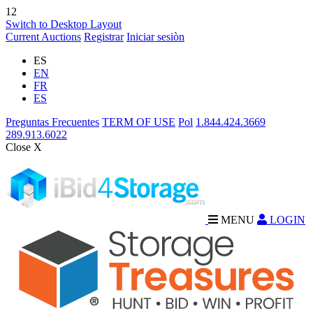
12
Switch to Desktop Layout
Current Auctions
Registrar
Iniciar sesiòn
ES
EN
FR
ES
Preguntas Frecuentes
TERM OF USE
Pol
1.844.424.3669
289.913.6022
Close X
MENU
LOGIN