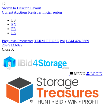
12
Switch to Desktop Layout
Current Auctions
Registrar
Iniciar sesiòn
ES
EN
FR
ES
Preguntas Frecuentes
TERM OF USE
Pol
1.844.424.3669
289.913.6022
Close X
MENU
LOGIN