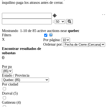
inquilino paga los atrasos antes de cerrar.
.
.
:
Mostrando
1-10 de 85
active auctions near
quebec
Filters
X
Por página:
Ordenar por:
Encontrar resultados de
subastas
()
Por pa
Estado / Provincia
Por ciudad
Dorval
(5)
Gatineau
(4)