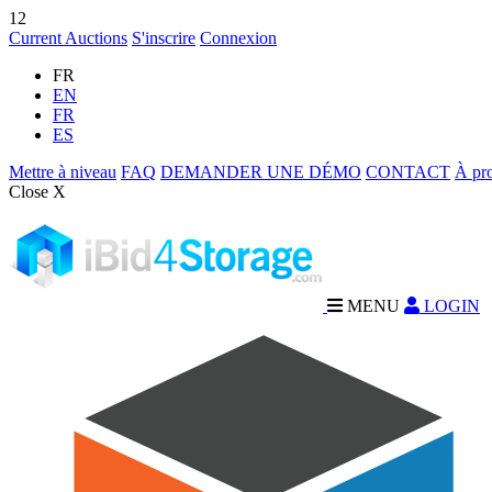
12
Current Auctions
S'inscrire
Connexion
FR
EN
FR
ES
Mettre à niveau
FAQ
DEMANDER UNE DÉMO
CONTACT
À pr
Close X
MENU
LOGIN