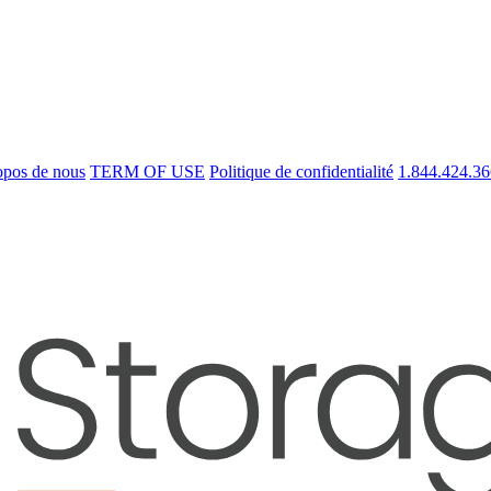
opos de nous
TERM OF USE
Politique de confidentialité
1.844.424.3