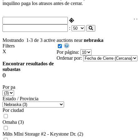
inquilino paga los atrasos antes de cerrar.
.
.
:
Mostrando
1-3 de 3
active auctions near
nebraska
Filters
X
Por página:
Ordenar por:
Encontrar resultados de
subastas
()
Por pa
Estado / Provincia
Por ciudad
Omaha
(3)
Milts MIni Storage #2 - Keystone Dr.
(2)