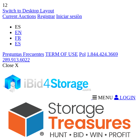
12
Switch to Desktop Layout
Current Auctions
Registrar
Iniciar sesiòn
ES
EN
FR
ES
Preguntas Frecuentes
TERM OF USE
Pol
1.844.424.3669
289.913.6022
Close X
MENU
LOGIN