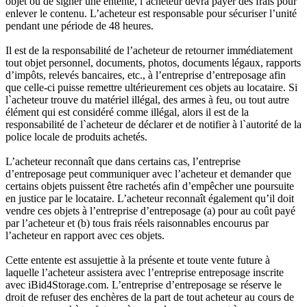
objet ou de signer une entente, l’acheteur devra payer des frais pour
enlever le contenu. L’acheteur est responsable pour sécuriser l’unité
pendant une période de 48 heures.
Il est de la responsabilité de l’acheteur de retourner immédiatement
tout objet personnel, documents, photos, documents légaux, rapports
d’impôts, relevés bancaires, etc., à l’entreprise d’entreposage afin
que celle-ci puisse remettre ultérieurement ces objets au locataire. Si
l`acheteur trouve du matériel illégal, des armes à feu, ou tout autre
élément qui est considéré comme illégal, alors il est de la
responsabilité de l`acheteur de déclarer et de notifier à l`autorité de la
police locale de produits achetés.
L’acheteur reconnaît que dans certains cas, l’entreprise
d’entreposage peut communiquer avec l’acheteur et demander que
certains objets puissent être rachetés afin d’empêcher une poursuite
en justice par le locataire. L’acheteur reconnaît également qu’il doit
vendre ces objets à l’entreprise d’entreposage (a) pour au coût payé
par l’acheteur et (b) tous frais réels raisonnables encourus par
l’acheteur en rapport avec ces objets.
Cette entente est assujettie à la présente et toute vente future à
laquelle l’acheteur assistera avec l’entreprise entreposage inscrite
avec iBid4Storage.com. L’entreprise d’entreposage se réserve le
droit de refuser des enchères de la part de tout acheteur au cours de