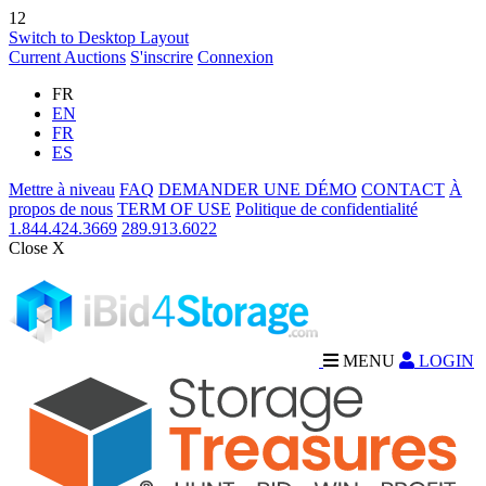
12
Switch to Desktop Layout
Current Auctions
S'inscrire
Connexion
FR
EN
FR
ES
Mettre à niveau
FAQ
DEMANDER UNE DÉMO
CONTACT
À
propos de nous
TERM OF USE
Politique de confidentialité
1.844.424.3669
289.913.6022
Close X
MENU
LOGIN