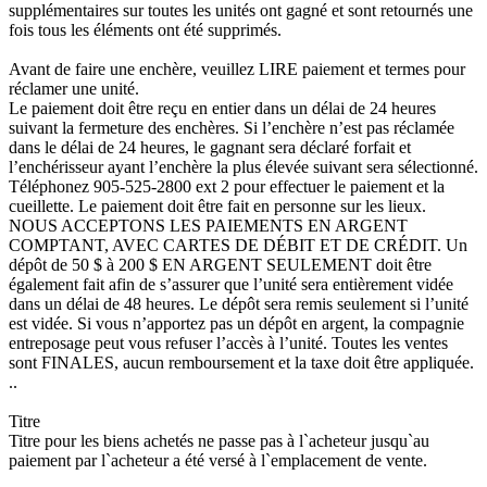
supplémentaires sur toutes les unités ont gagné et sont retournés une
fois tous les éléments ont été supprimés.
Avant de faire une enchère, veuillez LIRE paiement et termes pour
réclamer une unité.
Le paiement doit être reçu en entier dans un délai de 24 heures
suivant la fermeture des enchères. Si l’enchère n’est pas réclamée
dans le délai de 24 heures, le gagnant sera déclaré forfait et
l’enchérisseur ayant l’enchère la plus élevée suivant sera sélectionné.
Téléphonez 905-525-2800 ext 2 pour effectuer le paiement et la
cueillette. Le paiement doit être fait en personne sur les lieux.
NOUS ACCEPTONS LES PAIEMENTS EN ARGENT
COMPTANT, AVEC CARTES DE DÉBIT ET DE CRÉDIT. Un
dépôt de 50 $ à 200 $ EN ARGENT SEULEMENT doit être
également fait afin de s’assurer que l’unité sera entièrement vidée
dans un délai de 48 heures. Le dépôt sera remis seulement si l’unité
est vidée. Si vous n’apportez pas un dépôt en argent, la compagnie
entreposage peut vous refuser l’accès à l’unité. Toutes les ventes
sont FINALES, aucun remboursement et la taxe doit être appliquée.
..
Titre
Titre pour les biens achetés ne passe pas à l`acheteur jusqu`au
paiement par l`acheteur a été versé à l`emplacement de vente.