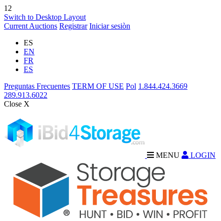
12
Switch to Desktop Layout
Current Auctions
Registrar
Iniciar sesiòn
ES
EN
FR
ES
Preguntas Frecuentes
TERM OF USE
Pol
1.844.424.3669
289.913.6022
Close X
MENU
LOGIN