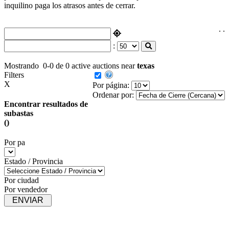
inquilino paga los atrasos antes de cerrar.
.
.
:
Mostrando
0-0 de 0
active auctions near
texas
Filters
X
Por página:
Ordenar por:
Encontrar resultados de
subastas
()
Por pa
Estado / Provincia
Por ciudad
Por vendedor