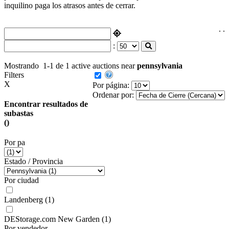
inquilino paga los atrasos antes de cerrar.
.
.
:
Mostrando
1-1 de 1
active auctions near
pennsylvania
Filters
X
Por página:
Ordenar por:
Encontrar resultados de
subastas
()
Por pa
Estado / Provincia
Por ciudad
Landenberg
(1)
DEStorage.com New Garden
(1)
Por vendedor