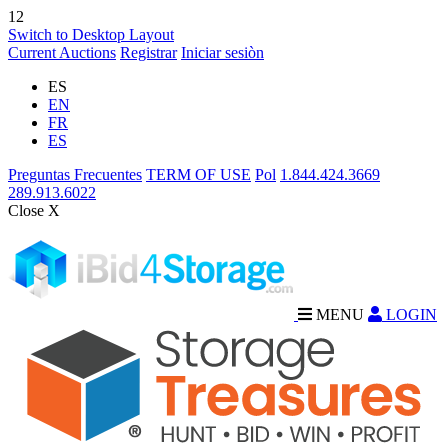
12
Switch to Desktop Layout
Current Auctions
Registrar
Iniciar sesiòn
ES
EN
FR
ES
Preguntas Frecuentes
TERM OF USE
Pol
1.844.424.3669
289.913.6022
Close X
MENU
LOGIN