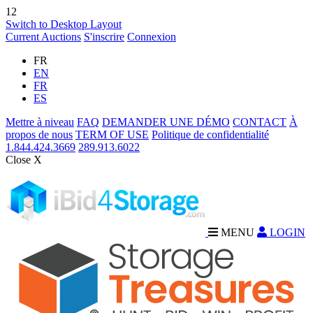
12
Switch to Desktop Layout
Current Auctions
S'inscrire
Connexion
FR
EN
FR
ES
Mettre à niveau
FAQ
DEMANDER UNE DÉMO
CONTACT
À
propos de nous
TERM OF USE
Politique de confidentialité
1.844.424.3669
289.913.6022
Close X
MENU
LOGIN