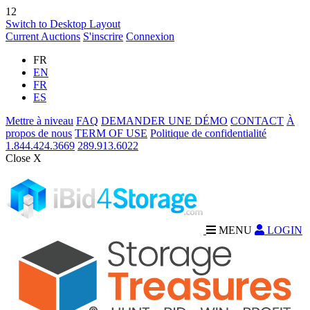
12
Switch to Desktop Layout
Current Auctions
S'inscrire
Connexion
FR
EN
FR
ES
Mettre à niveau
FAQ
DEMANDER UNE DÉMO
CONTACT
À
propos de nous
TERM OF USE
Politique de confidentialité
1.844.424.3669
289.913.6022
Close X
MENU
LOGIN