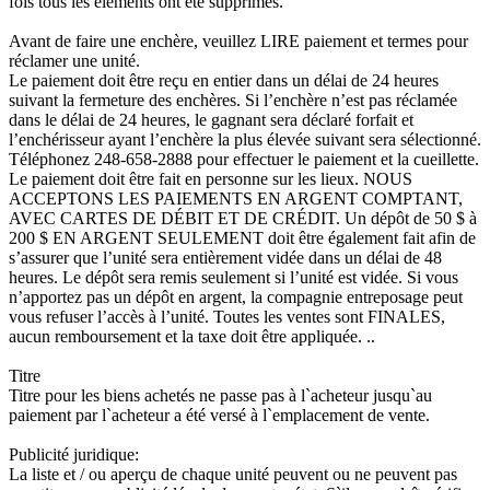
fois tous les éléments ont été supprimés.
Avant de faire une enchère, veuillez LIRE paiement et termes pour
réclamer une unité.
Le paiement doit être reçu en entier dans un délai de 24 heures
suivant la fermeture des enchères. Si l’enchère n’est pas réclamée
dans le délai de 24 heures, le gagnant sera déclaré forfait et
l’enchérisseur ayant l’enchère la plus élevée suivant sera sélectionné.
Téléphonez 248-658-2888 pour effectuer le paiement et la cueillette.
Le paiement doit être fait en personne sur les lieux. NOUS
ACCEPTONS LES PAIEMENTS EN ARGENT COMPTANT,
AVEC CARTES DE DÉBIT ET DE CRÉDIT. Un dépôt de 50 $ à
200 $ EN ARGENT SEULEMENT doit être également fait afin de
s’assurer que l’unité sera entièrement vidée dans un délai de 48
heures. Le dépôt sera remis seulement si l’unité est vidée. Si vous
n’apportez pas un dépôt en argent, la compagnie entreposage peut
vous refuser l’accès à l’unité. Toutes les ventes sont FINALES,
aucun remboursement et la taxe doit être appliquée. ..
Titre
Titre pour les biens achetés ne passe pas à l`acheteur jusqu`au
paiement par l`acheteur a été versé à l`emplacement de vente.
Publicité juridique:
La liste et / ou aperçu de chaque unité peuvent ou ne peuvent pas