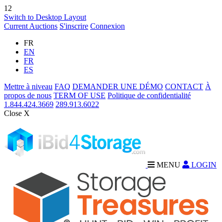
12
Switch to Desktop Layout
Current Auctions
S'inscrire
Connexion
FR
EN
FR
ES
Mettre à niveau
FAQ
DEMANDER UNE DÉMO
CONTACT
À
propos de nous
TERM OF USE
Politique de confidentialité
1.844.424.3669
289.913.6022
Close X
MENU
LOGIN