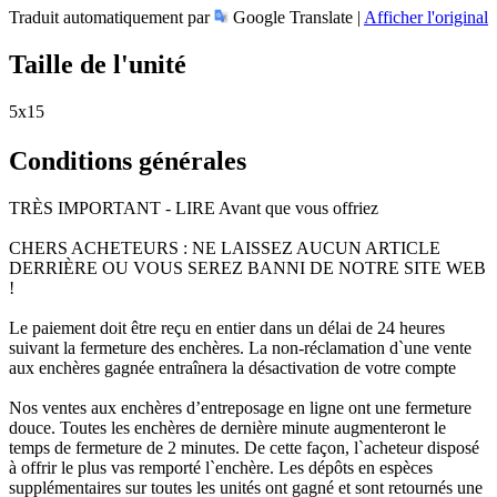
Traduit automatiquement par
Google Translate |
Afficher l'original
Taille de l'unité
5x15
Conditions générales
TRÈS IMPORTANT - LIRE Avant que vous offriez
CHERS ACHETEURS : NE LAISSEZ AUCUN ARTICLE
DERRIÈRE OU VOUS SEREZ BANNI DE NOTRE SITE WEB
!
Le paiement doit être reçu en entier dans un délai de 24 heures
suivant la fermeture des enchères. La non-réclamation d`une vente
aux enchères gagnée entraînera la désactivation de votre compte
Nos ventes aux enchères d’entreposage en ligne ont une fermeture
douce. Toutes les enchères de dernière minute augmenteront le
temps de fermeture de 2 minutes. De cette façon, l`acheteur disposé
à offrir le plus vas remporté l`enchère. Les dépôts en espèces
supplémentaires sur toutes les unités ont gagné et sont retournés une