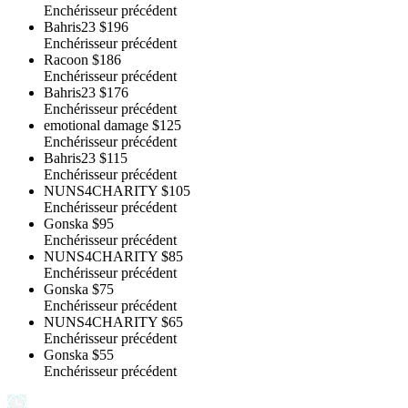
Enchérisseur précédent
Bahris23
$196
Enchérisseur précédent
Racoon
$186
Enchérisseur précédent
Bahris23
$176
Enchérisseur précédent
emotional damage
$125
Enchérisseur précédent
Bahris23
$115
Enchérisseur précédent
NUNS4CHARITY
$105
Enchérisseur précédent
Gonska
$95
Enchérisseur précédent
NUNS4CHARITY
$85
Enchérisseur précédent
Gonska
$75
Enchérisseur précédent
NUNS4CHARITY
$65
Enchérisseur précédent
Gonska
$55
Enchérisseur précédent