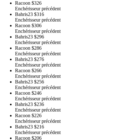
Racoon
$326
Enchérisseur précédent
Bahris23
$316
Enchérisseur précédent
Racoon
$306
Enchérisseur précédent
Bahris23
$296
Enchérisseur précédent
Racoon
$286
Enchérisseur précédent
Bahris23
$276
Enchérisseur précédent
Racoon
$266
Enchérisseur précédent
Bahris23
$256
Enchérisseur précédent
Racoon
$246
Enchérisseur précédent
Bahris23
$236
Enchérisseur précédent
Racoon
$226
Enchérisseur précédent
Bahris23
$216
Enchérisseur précédent
Racoon
$206