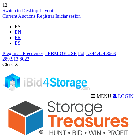
12
Switch to Desktop Layout
Current Auctions
Registrar
Iniciar sesiòn
ES
EN
FR
ES
Preguntas Frecuentes
TERM OF USE
Pol
1.844.424.3669
289.913.6022
Close X
MENU
LOGIN