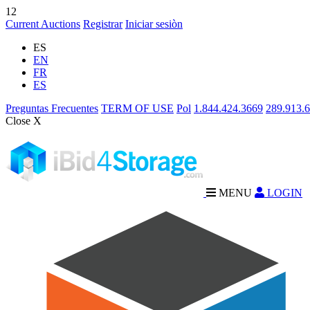
12
Current Auctions
Registrar
Iniciar sesiòn
ES
EN
FR
ES
Preguntas Frecuentes
TERM OF USE
Pol
1.844.424.3669
289.913.
Close X
MENU
LOGIN