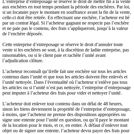
L’entreprise d’entreposage se réserve le droit de mettre fin à la vente
aux enchères en tout temps pendant la période des enchères. Par loi,
si un locataire paye le montant en souffrance avant la fin de la vente,
celle-ci doit être retirée. En effectuant une enchère, l’acheteur est lié
par un contrat légal. Si l’acheteur gagnant ne respecte pas l’enchère
et ne paie pas le contenu, des frais s’appliqueront, jusqu’à la valeur
de l’enchère déposée.
Cette entreprise d’entreposage se réserve le droit d’annuler toute
vente si les enchères ne sont, à la discrétion de ladite entreprise, pas
raisonnables, ou si le client paie et rachète l`unité avant
l`adjudication clôture.
L’acheteur reconnaît qu’il/elle fait une enchère sur tous les articles
contenus dans l’unité et que tous les articles doivent être enlevés et
l’unité nettoyée. Dans l’éventualité où l’acheteur n’enlève pas tous
les articles ou si l’unité n’est pas nettoyée, l’entreprise d’entreposage
peut imputer à l’acheteur des frais pour vider et nettoyer l’unité.
L’acheteur doit enlever tout contenu dans un délai de 48 heures,
sinon les biens deviennent la propriété de l’entreprise d’entreposage,
à moins, que l’acheteur ne prenne des dispositions appropriées ou
signe une entente pour l’unité en question, ou qu’il paye le montant
de la location pour le mois, et ce, en entier. À défaut d’enlever tout
objet ou de signer une entente, l’acheteur devra payer des frais pour