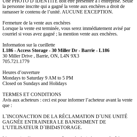
Une PHOTO D’IDENTITÉ doit être présentée à l’entreprise. Seule
la personne inscrite qui a gagné la vente aux enchères a droit de
ramasser le contenu de l’unité. AUCUNE EXCEPTION.
Fermeture de la vente aux enchères
Lorsque la vente est terminée, vous serez immédiatement avisé par
courriel si vous avez gagné ; la mention vente aux enchères.
Information sur la cueillette
L186 - Access Storage - 30 Miller Dr - Barrie - L186
30 Miller Drive , Barrie, ON, L4N 9X3
705.721.1779
Heures d’ouverture
Mondays to Saturday 9 AM to 5 PM
Closed on Sundays and Holidays
TERMES ET CONDITIONS
Avis aux acheteurs : ceci est pour informer l’acheteur avant la vente
que :
L`INCONACTION DE LA RÉCLAMATION D`UNE UNITÉ
GAGNÉE ENTRAINERA LE BANISSIMENT DE
L’UTILISATEUR D`IBID4STORAGE.