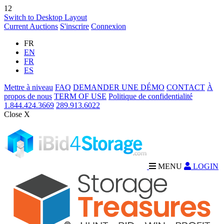
12
Switch to Desktop Layout
Current Auctions
S'inscrire
Connexion
FR
EN
FR
ES
Mettre à niveau
FAQ
DEMANDER UNE DÉMO
CONTACT
À
propos de nous
TERM OF USE
Politique de confidentialité
1.844.424.3669
289.913.6022
Close X
MENU
LOGIN