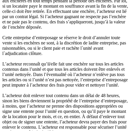
aux enchères en tout temps pendant la période des enchères. Par loi,
si un locataire paye le montant en souffrance avant la fin de la vente,
celle-ci doit être retirée. En effectuant une enchère, l’acheteur est lié
par un contrat légal. Si l’acheteur gagnant ne respecte pas l’enchère
et ne paie pas le contenu, des frais s’appliqueront, jusqu’à la valeur
de l’enchère déposée.
Cette entreprise d’entreposage se réserve le droit d’annuler toute
vente si les enchères ne sont, à la discrétion de ladite entreprise, pas
raisonnables, ou si le client paie et rachète l`unité avant
l`adjudication clôture.
L’acheteur reconnaît qu’il/elle fait une enchère sur tous les articles
contenus dans l’unité et que tous les articles doivent être enlevés et
l’unité nettoyée. Dans l’éventualité où l’acheteur n’enlève pas tous
les articles ou si l’unité n’est pas nettoyée, l’entreprise d’entreposage
peut imputer à l’acheteur des frais pour vider et nettoyer l’unité.
L’acheteur doit enlever tout contenu dans un délai de 48 heures,
sinon les biens deviennent la propriété de l’entreprise d’entreposage,
à moins, que l’acheteur ne prenne des dispositions appropriées ou
signe une entente pour l’unité en question, ou qu’il paye le montant
de la location pour le mois, et ce, en entier. À défaut d’enlever tout
objet ou de signer une entente, l’acheteur devra payer des frais pour
enlever le contenu. L’acheteur est responsable pour sécuriser l’unité