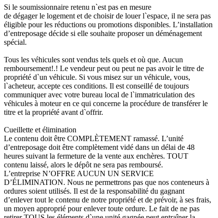
Si le soumissionnaire retenu n`est pas en mesure
de dégager le logement et de choisir de louer l`espace, il ne sera pas
éligible pour les réductions ou promotions disponibles. L’installation
d’entreposage décide si elle souhaite proposer un déménagement
spécial.
Tous les véhicules sont vendus tels quels et où que. Aucun
remboursement!.! Le vendeur peut ou peut ne pas avoir le titre de
propriété d`un véhicule. Si vous misez sur un véhicule, vous,
l`acheteur, accepte ces conditions. Il est conseillé de toujours
communiquer avec votre bureau local de l`immatriculation des
véhicules à moteur en ce qui concerne la procédure de transférer le
titre et la propriété avant d`offrir.
Cueillette et élimination
Le contenu doit être COMPLÈTEMENT ramassé. L’unité
d’entreposage doit être complètement vidé dans un délai de 48
heures suivant la fermeture de la vente aux enchères. TOUT
contenu laissé, alors le dépôt ne sera pas remboursé.
L’entreprise N’OFFRE AUCUN UN SERVICE
D’ÉLIMINATION. Nous ne permettrons pas que nos conteneurs à
ordures soient utilisés. Il est de la responsabilité du gagnant
d’enlever tout le contenu de notre propriété et de prévoir, à ses frais,
un moyen approprié pour enlever toute ordure. Le fait de ne pas
retirer TOUS les éléments d`une unité gagnée peut entraîner la