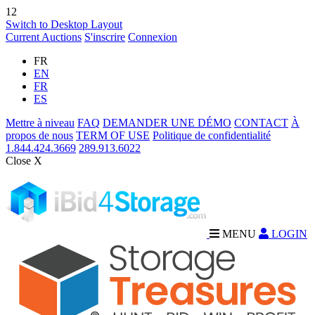
12
Switch to Desktop Layout
Current Auctions
S'inscrire
Connexion
FR
EN
FR
ES
Mettre à niveau
FAQ
DEMANDER UNE DÉMO
CONTACT
À
propos de nous
TERM OF USE
Politique de confidentialité
1.844.424.3669
289.913.6022
Close X
MENU
LOGIN