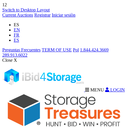
12
Switch to Desktop Layout
Current Auctions
Registrar
Iniciar sesiòn
ES
EN
FR
ES
Preguntas Frecuentes
TERM OF USE
Pol
1.844.424.3669
289.913.6022
Close X
MENU
LOGIN