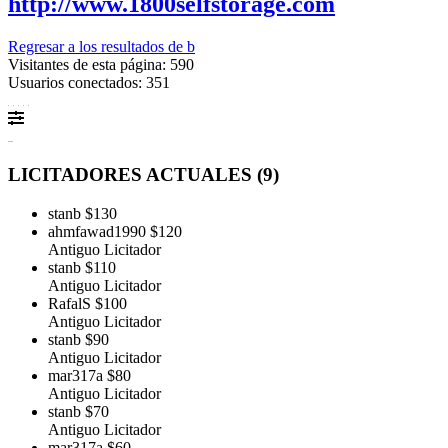
http://www.1800selfstorage.com
Regresar a los resultados de b
Visitantes de esta página: 590
Usuarios conectados: 351
LICITADORES ACTUALES (
9
)
stanb
$130
ahmfawad1990
$120
Antiguo Licitador
stanb
$110
Antiguo Licitador
RafalS
$100
Antiguo Licitador
stanb
$90
Antiguo Licitador
mar317a
$80
Antiguo Licitador
stanb
$70
Antiguo Licitador
mar317a
$60