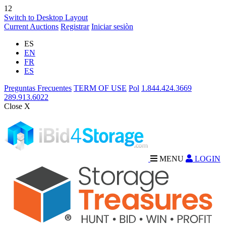
12
Switch to Desktop Layout
Current Auctions
Registrar
Iniciar sesiòn
ES
EN
FR
ES
Preguntas Frecuentes
TERM OF USE
Pol
1.844.424.3669
289.913.6022
Close X
MENU
LOGIN