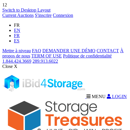
12
Switch to Desktop Layout
Current Auctions
S'inscrire
Connexion
FR
EN
FR
ES
Mettre à niveau
FAQ
DEMANDER UNE DÉMO
CONTACT
À
propos de nous
TERM OF USE
Politique de confidentialité
1.844.424.3669
289.913.6022
Close X
MENU
LOGIN