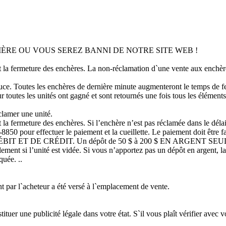
ÈRE OU VOUS SEREZ BANNI DE NOTRE SITE WEB !
nt la fermeture des enchères. La non-réclamation d`une vente aux enchèr
e. Toutes les enchères de dernière minute augmenteront le temps de ferm
 toutes les unités ont gagné et sont retournés une fois tous les élément
clamer une unité.
 la fermeture des enchères. Si l’enchère n’est pas réclamée dans le délai 
1-8850 pour effectuer le paiement et la cueillette. Le paiement doit 
CRÉDIT. Un dépôt de 50 $ à 200 $ EN ARGENT SEULEMENT doit 
ement si l’unité est vidée. Si vous n’apportez pas un dépôt en argent, l
uée. ..
nt par l`acheteur a été versé à l`emplacement de vente.
tuer une publicité légale dans votre état. S`il vous plaît vérifier avec v