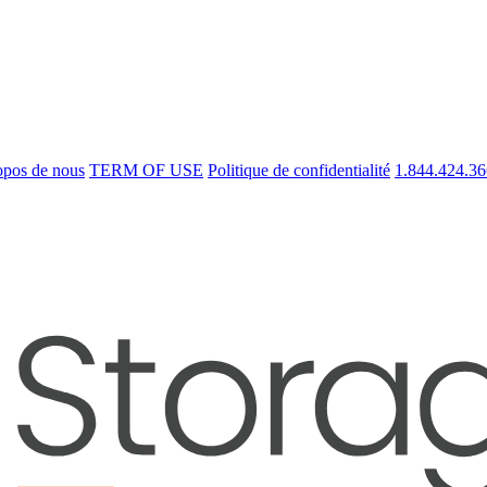
opos de nous
TERM OF USE
Politique de confidentialité
1.844.424.3