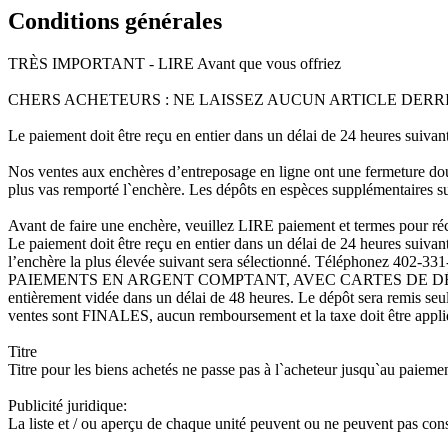
Conditions générales
TRÈS IMPORTANT - LIRE Avant que vous offriez
CHERS ACHETEURS : NE LAISSEZ AUCUN ARTICLE DERRI
Le paiement doit être reçu en entier dans un délai de 24 heures suiva
Nos ventes aux enchères d’entreposage en ligne ont une fermeture douc
plus vas remporté l`enchère. Les dépôts en espèces supplémentaires sur
Avant de faire une enchère, veuillez LIRE paiement et termes pour ré
Le paiement doit être reçu en entier dans un délai de 24 heures suivant
l’enchère la plus élevée suivant sera sélectionné. Téléphonez 402-33
PAIEMENTS EN ARGENT COMPTANT, AVEC CARTES DE DÉBIT ET DE 
entièrement vidée dans un délai de 48 heures. Le dépôt sera remis seul
ventes sont FINALES, aucun remboursement et la taxe doit être appliq
Titre
Titre pour les biens achetés ne passe pas à l`acheteur jusqu`au paieme
Publicité juridique:
La liste et / ou aperçu de chaque unité peuvent ou ne peuvent pas consti