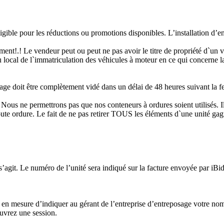
éligible pour les réductions ou promotions disponibles. L’installation d
nt!.! Le vendeur peut ou peut ne pas avoir le titre de propriété d`un v
ocal de l`immatriculation des véhicules à moteur en ce qui concerne la pr
oit être complètement vidé dans un délai de 48 heures suivant la fer
ettrons pas que nos conteneurs à ordures soient utilisés. Il est d
toute ordure. Le fait de ne pas retirer TOUS les éléments d`une unité ga
 s’agit. Le numéro de l’unité sera indiqué sur la facture envoyée par iB
 en mesure d’indiquer au gérant de l’entreprise d’entreposage votre nom d
uvrez une session.