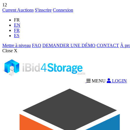
12
Current Auctions
S'inscrire
Connexion
FR
EN
FR
ES
Mettre à niveau
FAQ
DEMANDER UNE DÉMO
CONTACT
À pr
Close X
MENU
LOGIN