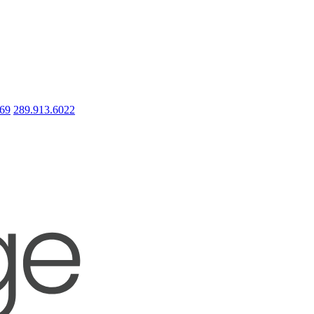
669
289.913.6022