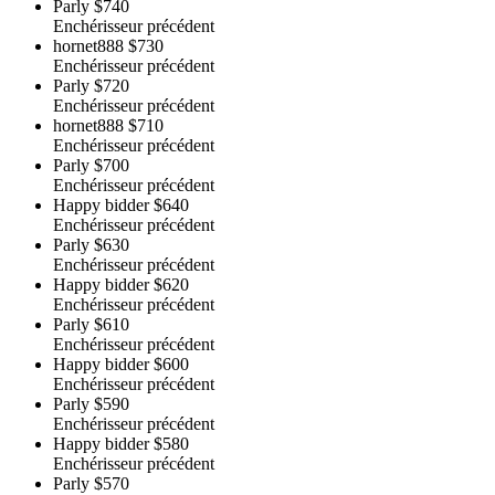
Parly
$740
Enchérisseur précédent
hornet888
$730
Enchérisseur précédent
Parly
$720
Enchérisseur précédent
hornet888
$710
Enchérisseur précédent
Parly
$700
Enchérisseur précédent
Happy bidder
$640
Enchérisseur précédent
Parly
$630
Enchérisseur précédent
Happy bidder
$620
Enchérisseur précédent
Parly
$610
Enchérisseur précédent
Happy bidder
$600
Enchérisseur précédent
Parly
$590
Enchérisseur précédent
Happy bidder
$580
Enchérisseur précédent
Parly
$570