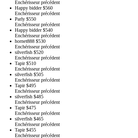
Enchérisseur précédent
Happy bidder
$560
Enchérisseur précédent
Parly
$550
Enchérisseur précédent
Happy bidder
$540
Enchérisseur précédent
hornet888
$530
Enchérisseur précédent
silverfish
$520
Enchérisseur précédent
Tapir
$510
Enchérisseur précédent
silverfish
$505
Enchérisseur précédent
Tapir
$495
Enchérisseur précédent
silverfish
$485
Enchérisseur précédent
Tapir
$475
Enchérisseur précédent
silverfish
$465
Enchérisseur précédent
Tapir
$455
Enchérisseur précédent