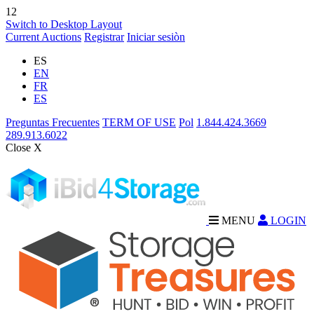
12
Switch to Desktop Layout
Current Auctions
Registrar
Iniciar sesiòn
ES
EN
FR
ES
Preguntas Frecuentes
TERM OF USE
Pol
1.844.424.3669
289.913.6022
Close X
MENU
LOGIN