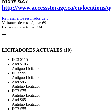
M9W 6Z7
http://www.accessstorage.ca/en/locations/q
Regresar a los resultados de b
Visitantes de esta página: 691
Usuarios conectados: 724
LICITADORES ACTUALES (
10
)
IIC3
$115
And
$105
Antiguo Licitador
IIC3
$95
Antiguo Licitador
And
$85
Antiguo Licitador
IIC3
$75
Antiguo Licitador
And
$65
Antiguo Licitador
IIC3
$55