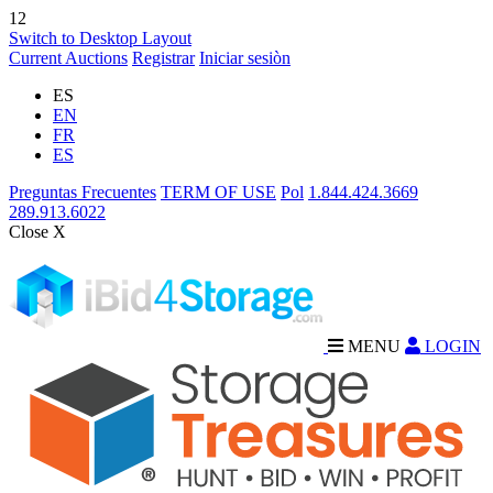
12
Switch to Desktop Layout
Current Auctions
Registrar
Iniciar sesiòn
ES
EN
FR
ES
Preguntas Frecuentes
TERM OF USE
Pol
1.844.424.3669
289.913.6022
Close X
MENU
LOGIN