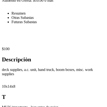
Aumento en Oferta: $10.00 o más
Resumen
Otras Subastas
Futuras Subastas
$100
Descripciòn
deck supplies, a.c. unit, hand truck, boom boxes, misc. work
supplies
10x14x8
T