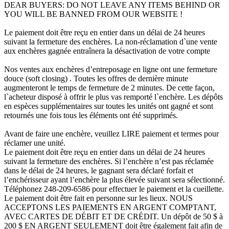
DEAR BUYERS: DO NOT LEAVE ANY ITEMS BEHIND OR
YOU WILL BE BANNED FROM OUR WEBSITE !
Le paiement doit être reçu en entier dans un délai de 24 heures
suivant la fermeture des enchères. La non-réclamation d`une vente
aux enchères gagnée entraînera la désactivation de votre compte
Nos ventes aux enchères d’entreposage en ligne ont une fermeture
douce (soft closing) . Toutes les offres de dernière minute
augmenteront le temps de fermeture de 2 minutes. De cette façon,
l`acheteur disposé à offrir le plus vas remporté l`enchère. Les dépôts
en espèces supplémentaires sur toutes les unités ont gagné et sont
retournés une fois tous les éléments ont été supprimés.
Avant de faire une enchère, veuillez LIRE paiement et termes pour
réclamer une unité.
Le paiement doit être reçu en entier dans un délai de 24 heures
suivant la fermeture des enchères. Si l’enchère n’est pas réclamée
dans le délai de 24 heures, le gagnant sera déclaré forfait et
l’enchérisseur ayant l’enchère la plus élevée suivant sera sélectionné.
Téléphonez 248-209-6586 pour effectuer le paiement et la cueillette.
Le paiement doit être fait en personne sur les lieux. NOUS
ACCEPTONS LES PAIEMENTS EN ARGENT COMPTANT,
AVEC CARTES DE DÉBIT ET DE CRÉDIT. Un dépôt de 50 $ à
200 $ EN ARGENT SEULEMENT doit être également fait afin de