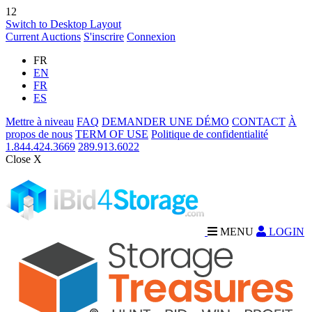
12
Switch to Desktop Layout
Current Auctions
S'inscrire
Connexion
FR
EN
FR
ES
Mettre à niveau
FAQ
DEMANDER UNE DÉMO
CONTACT
À
propos de nous
TERM OF USE
Politique de confidentialité
1.844.424.3669
289.913.6022
Close X
MENU
LOGIN