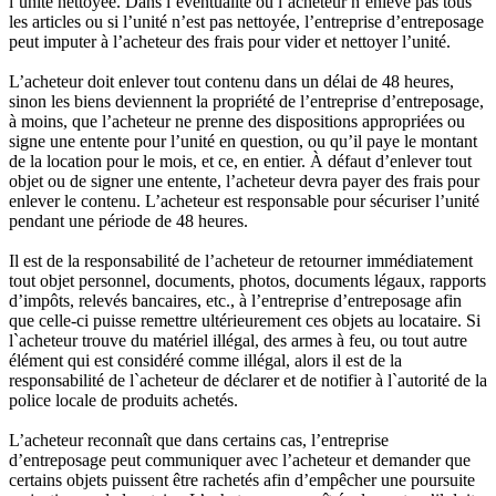
l’unité nettoyée. Dans l’éventualité où l’acheteur n’enlève pas tous
les articles ou si l’unité n’est pas nettoyée, l’entreprise d’entreposage
peut imputer à l’acheteur des frais pour vider et nettoyer l’unité.
L’acheteur doit enlever tout contenu dans un délai de 48 heures,
sinon les biens deviennent la propriété de l’entreprise d’entreposage,
à moins, que l’acheteur ne prenne des dispositions appropriées ou
signe une entente pour l’unité en question, ou qu’il paye le montant
de la location pour le mois, et ce, en entier. À défaut d’enlever tout
objet ou de signer une entente, l’acheteur devra payer des frais pour
enlever le contenu. L’acheteur est responsable pour sécuriser l’unité
pendant une période de 48 heures.
Il est de la responsabilité de l’acheteur de retourner immédiatement
tout objet personnel, documents, photos, documents légaux, rapports
d’impôts, relevés bancaires, etc., à l’entreprise d’entreposage afin
que celle-ci puisse remettre ultérieurement ces objets au locataire. Si
l`acheteur trouve du matériel illégal, des armes à feu, ou tout autre
élément qui est considéré comme illégal, alors il est de la
responsabilité de l`acheteur de déclarer et de notifier à l`autorité de la
police locale de produits achetés.
L’acheteur reconnaît que dans certains cas, l’entreprise
d’entreposage peut communiquer avec l’acheteur et demander que
certains objets puissent être rachetés afin d’empêcher une poursuite